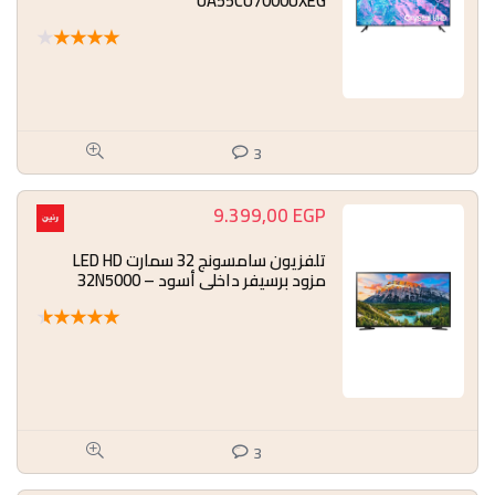
UA55CU7000UXEG
★
★
★
★
★
3
9.399,00
EGP
تلفزيون سامسونج 32 سمارت LED HD
مزود برسيفر داخلي أسود – 32N5000
★
★
★
★
★
3