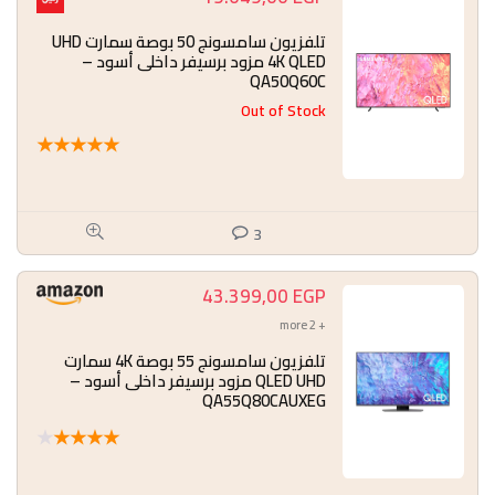
تلفزيون سامسونج 50 بوصة سمارت UHD
4K QLED مزود برسيفر داخلى أسود –
QA50Q60C
Out of Stock
★
★
★
★
★
3
43.399,00
EGP
+ 2 more
تلفزيون سامسونج 55 بوصة 4K سمارت
QLED UHD مزود برسيفر داخلى أسود –
QA55Q80CAUXEG
★
★
★
★
★