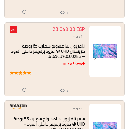
2
23.049,00
EGP
+ 1 more
تلفزيون سامسونج سمارت 65 بوصة
كريستال 4K UHD مزود برسيفر داخلى أسود
– UA65CU7000UXEG
Out of Stock
★
★
★
★
★
3
+ 2 more
سعر تلفزيون سامسونج سمارت 55 بوصة
4K UHD مزود برسيفر داخلى أسود –