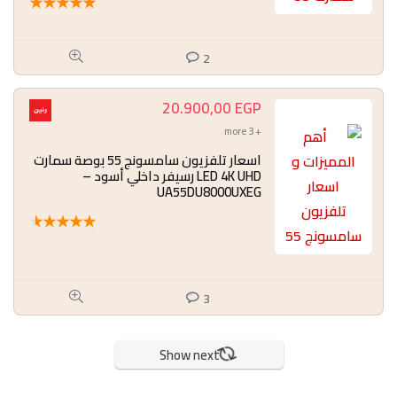
★
★
★
★
★
2
20.900,00
EGP
+ 3 more
اسعار تلفزيون سامسونج 55 بوصة سمارت
LED 4K UHD رسيفر داخلي أسود –
UA55DU8000UXEG
★
★
★
★
★
3
Show next