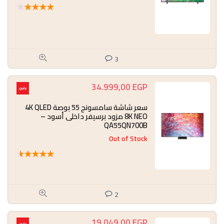
★
★
★
★
★
3
34.999,00
EGP
سعر شاشة سامسونج 55 بوصة 4K QLED
8K NEO مزود برسيفر داخلى أسود –
QA55QN700B
Out of Stock
★
★
★
★
★
2
19.049,00
EGP