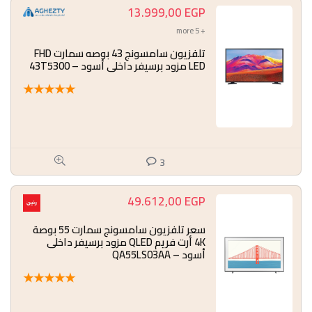
13.999,00
EGP
+ 5 more
تلفزيون سامسونج 43 بوصه سمارت FHD
LED مزود برسيفر داخلي أسود – 43T5300
★
★
★
★
★
3
49.612,00
EGP
سعر تلفزيون سامسونج سمارت 55 بوصة
4K أرت فريم QLED مزود برسيفر داخلى
أسود – QA55LS03AA
★
★
★
★
★