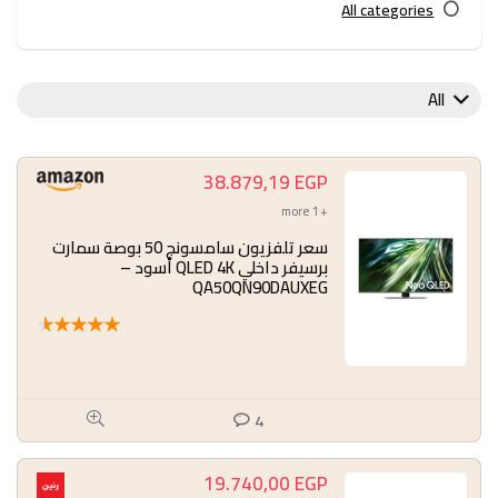
All categories
All
38.879,19
EGP
+ 1 more
سعر تلفزيون سامسونج 50 بوصة سمارت
برسيفر داخلي QLED 4K أسود –
QA50QN90DAUXEG
★
★
★
★
★
4
19.740,00
EGP