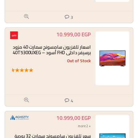
3
10.999,00
EGP
اسعار تلفزيون سامسونج سمارت 40 مزود
برسيفر داخلى FHD أسود – 40T5300UXEG
Out of Stock
★
★
★
★
★
4
10.999,00
EGP
+ 2 more
سعر تلفزيون سامسونج سمارت 32 بوصة