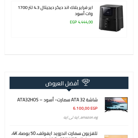
اير فراير بلاك اند ديكر ديجيتال 4.3 لتر 1700
وات أسود
4.444,00 EGP
أفضل العروض
شاشة 32 ATA سمارت- أسود – ATA32HOS
6.100,00
EGP
amazon.eg
,
ايه تى ايه
تلفزيون سمارت اندرويد ايفولف، 50 بوصة، 4K،