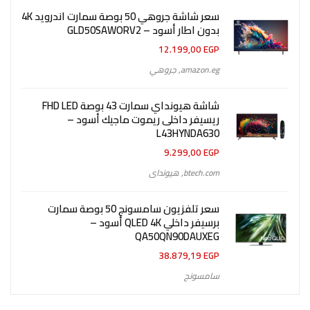
سعر شاشة جروهي 50 بوصة سمارت اندرويد 4K
بدون اطار أسود – GLD50SAWORV2
12.199,00
EGP
amazon.eg
,
جروهي
شاشة هيونداي سمارت 43 بوصة FHD LED
ريسيفر داخلى ريموت ماجيك أسود –
L43HYNDA630
9.299,00
EGP
btech.com
,
هيونداى
سعر تلفزيون سامسونج 50 بوصة سمارت
برسيفر داخلي QLED 4K أسود –
QA50QN90DAUXEG
38.879,19
EGP
سامسونج