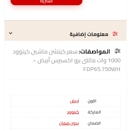
اشتريه
معلومات إضافية
المواصفات:
سعر كيتشن ماشين كينوود
1000 وات مالتى برو اكسبرس أبيض –
FDP65.750WH
اللون
ابيض
الماركة
كينوود
الضمان
بدون ضمان