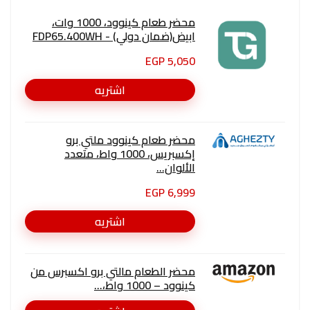
محضر طعام كينوود، 1000 وات،
ابيض(ضمان دولي) - FDP65.400WH
5,050 EGP
اشتريه
محضر طعام كينوود ملتي برو
إكسبريس، 1000 واط، متعدد
الألوان...
6,999 EGP
اشتريه
محضر الطعام مالتي برو اكسبرس من
كينوود – 1000 واط،...