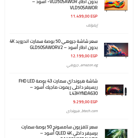
بدون اطار، VLD50SAWOR- اسود –
VLD50SAWOR
11.499,00
EGP
إيفولف
سعر شاشة جروهي 50 بوصة سمارت اندرويد 4K
بدون اطار أسود – GLD50SAWORV2
12.199,00
EGP
amazon.eg
,
جروهي
شاشة هيونداي سمارت 43 بوصة FHD LED
ريسيفر داخلى ريموت ماجيك أسود –
L43HYNDA630
9.299,00
EGP
btech.com
,
هيونداى
سعر تلفزيون سامسونج 50 بوصة سمارت
برسيفر داخلي QLED 4K أسود –