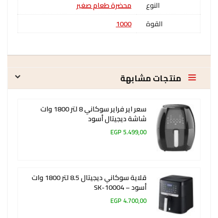
النوع
محضرة طعام صغير
القوة
1000
منتجات مشابهة
سعر اير فراير سوكاني 8 لتر 1800 وات
شاشة ديجيتال أسود
5.499,00 EGP
قلاية سوكاني ديجيتال 8.5 لتر 1800 وات
أسود – SK-10004
4.700,00 EGP