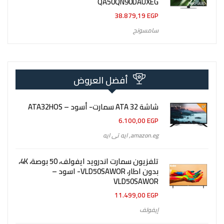
QA50QN90DAUXEG
38.879,19
EGP
سامسونج
أفضل العروض
شاشة 32 ATA سمارت- أسود – ATA32HOS
6.100,00
EGP
amazon.eg
,
ايه تى ايه
تلفزيون سمارت اندرويد ايفولف، 50 بوصة، 4K،
بدون اطار، VLD50SAWOR- اسود –
VLD50SAWOR
11.499,00
EGP
إيفولف