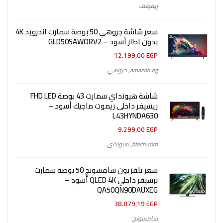
إيفولف
سعر شاشة جروهي 50 بوصة سمارت اندرويد 4K
بدون اطار أسود – GLD50SAWORV2
12.199,00
EGP
amazon.eg
,
جروهي
شاشة هيونداي سمارت 43 بوصة FHD LED
ريسيفر داخلى ريموت ماجيك أسود –
L43HYNDA630
9.299,00
EGP
btech.com
,
هيونداى
سعر تلفزيون سامسونج 50 بوصة سمارت
برسيفر داخلي QLED 4K أسود –
QA50QN90DAUXEG
38.879,19
EGP
سامسونج