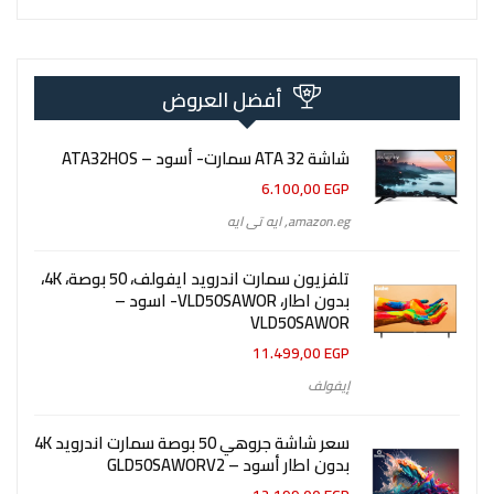
أفضل العروض
شاشة 32 ATA سمارت- أسود – ATA32HOS
6.100,00
EGP
amazon.eg
,
ايه تى ايه
تلفزيون سمارت اندرويد ايفولف، 50 بوصة، 4K،
بدون اطار، VLD50SAWOR- اسود –
VLD50SAWOR
11.499,00
EGP
إيفولف
سعر شاشة جروهي 50 بوصة سمارت اندرويد 4K
بدون اطار أسود – GLD50SAWORV2