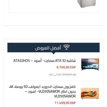
أفضل العروض
شاشة 32 ATA سمارت- أسود – ATA32HOS
6.100,00
EGP
amazon.eg
,
ايه تى ايه
تلفزيون سمارت اندرويد ايفولف، 50 بوصة، 4K،
بدون اطار، VLD50SAWOR- اسود –
VLD50SAWOR
11.499,00
EGP