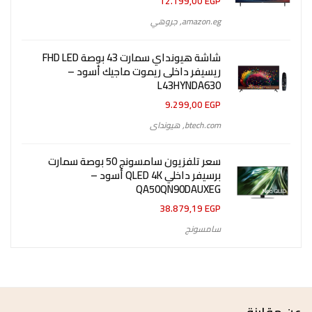
12.199,00
EGP
amazon.eg
,
جروهي
شاشة هيونداي سمارت 43 بوصة FHD LED
ريسيفر داخلى ريموت ماجيك أسود –
L43HYNDA630
9.299,00
EGP
btech.com
,
هيونداى
سعر تلفزيون سامسونج 50 بوصة سمارت
برسيفر داخلي QLED 4K أسود –
QA50QN90DAUXEG
38.879,19
EGP
سامسونج