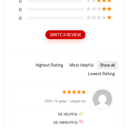
★
★
★
★
★
0
★
★
★
★
★
0
★
★
★
★
★
0
WRITE A REVIEW
Highest Rating
Most Helpful
Show all
Lowest Rating
★
★
★
★
★
غير معروف
–
يونيو 14, 2024
)
0
(
HELPFUL
)
0
(
UNHELPFUL