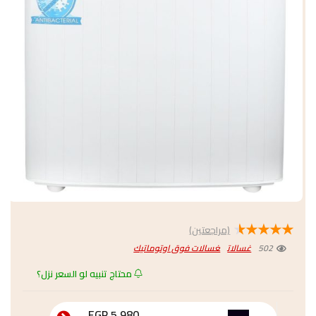
★
★
★
★
★
(مراجعتين)
502
غسالات
غسالات فوق اوتوماتيك
محتاج تنبيه لو السعر نزل؟
5,980 EGP