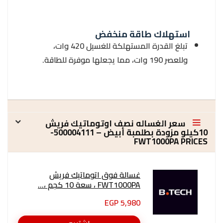
استهلاك طاقة منخفض
تبلغ القدرة المستهلكة للغسيل 420 وات،
وللعصر 190 وات، مما يجعلها موفرة للطاقة.
سعر الغساله نصف اوتوماتيك فريش
10كيلو مزودة بطلمبة أبيض – 500004111-
FWT1000PA PRICES
غسالة فوق اتوماتيك فريش
FWT1000PA ، سعة 10 كجم ،...
5,980 EGP