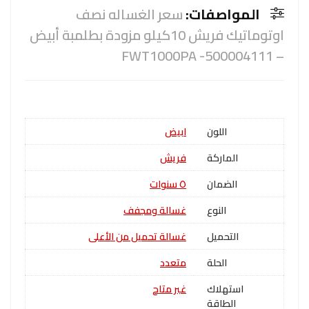
المواصفات:
سعر الغساله نصف
اوتوماتيك فريش 10كيلو مزودة بطلمبة أبيض
– 500004111- FWT1000PA
اللون
ابيض
الماركة
فريش
الضمان
٥ سنوات
النوع
غسالة ومجفف
التحميل
غسالة تحميل من الأعلى
الحلة
متعدد
استهلاك
غير متاح
الطاقة