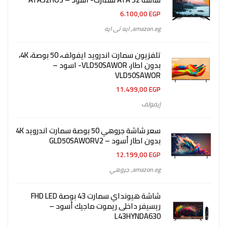
6.100,00
EGP
amazon.eg
,
ايه تى ايه
تلفزيون سمارت اندرويد ايفولف، 50 بوصة، 4K،
بدون اطار، VLD50SAWOR- اسود –
VLD50SAWOR
11.499,00
EGP
إيفولف
سعر شاشة جروهي 50 بوصة سمارت اندرويد 4K
بدون اطار أسود – GLD50SAWORV2
12.199,00
EGP
amazon.eg
,
جروهي
شاشة هيونداي سمارت 43 بوصة FHD LED
ريسيفر داخلى ريموت ماجيك أسود –
L43HYNDA630