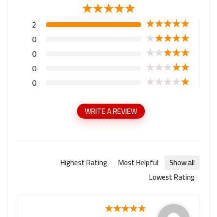
★
★
★
★
★
★
★
★
★
★
2
★
★
★
★
★
0
★
★
★
★
★
0
★
★
★
★
★
0
★
★
★
★
★
0
WRITE A REVIEW
Highest Rating
Most Helpful
Show all
Lowest Rating
★
★
★
★
★