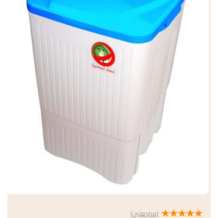
★
★
★
★
★
(مراجعتين)