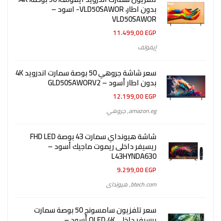
بدون اطار، VLD50SAWOR- اسود –
VLD50SAWOR
11.499,00
EGP
إيفولف
سعر شاشة جروهي 50 بوصة سمارت اندرويد 4K
بدون اطار أسود – GLD50SAWORV2
12.199,00
EGP
amazon.eg
,
جروهي
شاشة هيونداي سمارت 43 بوصة FHD LED
ريسيفر داخلى ريموت ماجيك أسود –
L43HYNDA630
9.299,00
EGP
btech.com
,
هيونداى
سعر تلفزيون سامسونج 50 بوصة سمارت
برسيفر داخلي QLED 4K أسود –