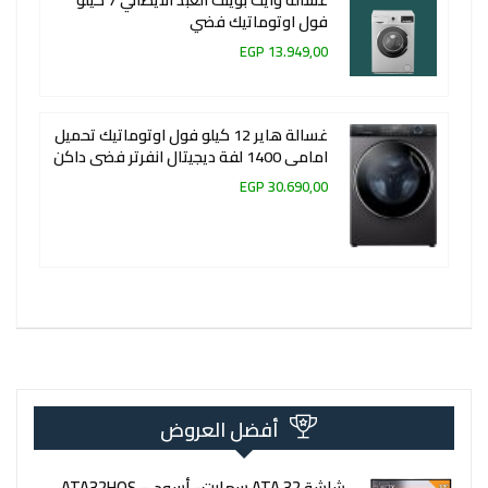
فول اوتوماتيك فضي
13.949,00 EGP
غسالة هاير 12 كيلو فول اوتوماتيك تحميل
امامى 1400 لفة ديجيتال انفرتر فضى داكن
30.690,00 EGP
أفضل العروض
شاشة 32 ATA سمارت- أسود – ATA32HOS