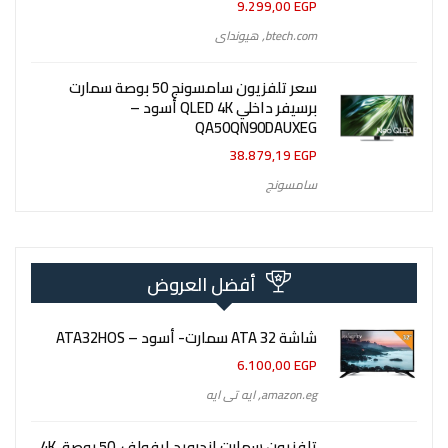
9.299,00
EGP
btech.com
,
هيونداى
سعر تلفزيون سامسونج 50 بوصة سمارت
برسيفر داخلي QLED 4K أسود –
QA50QN90DAUXEG
38.879,19
EGP
سامسونج
أفضل العروض
شاشة 32 ATA سمارت- أسود – ATA32HOS
6.100,00
EGP
amazon.eg
,
ايه تى ايه
تلفزيون سمارت اندرويد ايفولف، 50 بوصة، 4K،