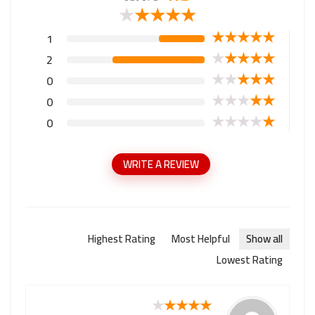
★
★
★
★
★
★
★
★
★
★
1
★
★
★
★
★
2
★
★
★
★
★
0
★
★
★
★
★
0
★
★
★
★
★
0
WRITE A REVIEW
Highest Rating
Most Helpful
Show all
Lowest Rating
★
★
★
★
★