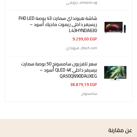
amazon.eg
,
جروهي
شاشة هيونداي سمارت 43 بوصة FHD LED
ريسيفر داخلى ريموت ماجيك أسود –
L43HYNDA630
9.299,00
EGP
btech.com
,
هيونداى
سعر تلفزيون سامسونج 50 بوصة سمارت
برسيفر داخلي QLED 4K أسود –
QA50QN90DAUXEG
38.879,19
EGP
سامسونج
عن مقارنة