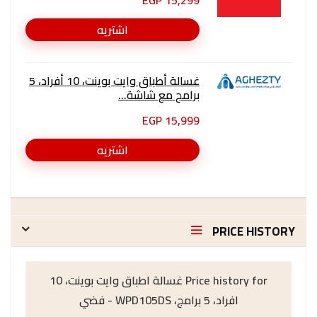
15,299 EGP
اشتريه
غسالة أطباق وايت بوينت، 10 أفراد، 5
برامج مع شاشة...
15,999 EGP
اشتريه
PRICE HISTORY
Price history for غسالة اطباق وايت بوينت، 10
افراد، 5 برامج، WPD105DS - فضي