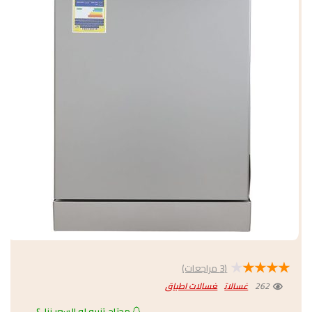
★
★
★
★
★
(
3
مراجعات)
262
غسالات
غسالات اطباق
محتاج تنبيه لو السعر نزل؟