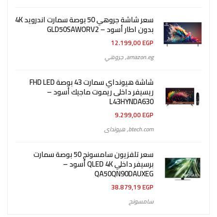
سعر شاشة جروهي 50 بوصة سمارت اندرويد 4K
بدون اطار أسود – GLD50SAWORV2
12.199,00
EGP
amazon.eg
,
جروهي
شاشة هيونداي سمارت 43 بوصة FHD LED
ريسيفر داخلى ريموت ماجيك أسود –
L43HYNDA630
9.299,00
EGP
btech.com
,
هيونداى
سعر تلفزيون سامسونج 50 بوصة سمارت
برسيفر داخلي QLED 4K أسود –
QA50QN90DAUXEG
38.879,19
EGP
سامسونج