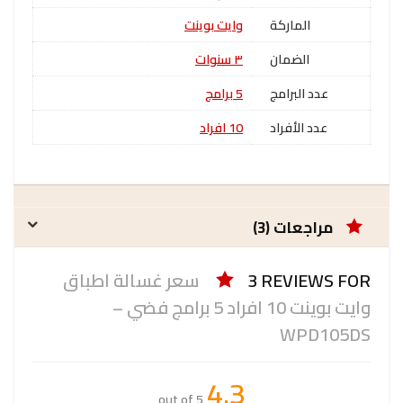
الماركة
وايت بوينت
الضمان
٣ سنوات
عدد البرامج
5 برامج
عدد الأفراد
10 افراد
مراجعات (3)
3 REVIEWS FOR
سعر غسالة اطباق
وايت بوينت 10 افراد 5 برامج فضي –
WPD105DS
4.3
out of 5