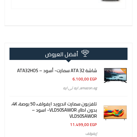
أفضل العروض
شاشة 32 ATA سمارت- أسود – ATA32HOS
6.100,00
EGP
amazon.eg
,
ايه تى ايه
تلفزيون سمارت اندرويد ايفولف، 50 بوصة، 4K،
بدون اطار، VLD50SAWOR- اسود –
VLD50SAWOR
11.499,00
EGP
إيفولف