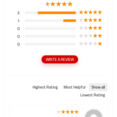
★
★
★
★
★
★
★
★
★
★
3
★
★
★
★
★
1
★
★
★
★
★
0
★
★
★
★
★
0
★
★
★
★
★
0
WRITE A REVIEW
Highest Rating
Most Helpful
Show all
Lowest Rating
★
★
★
★
★