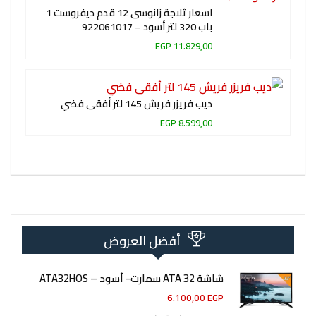
اسعار ثلاجة زانوسى 12 قدم ديفروست 1
باب 320 لتر أسود – 922061017
11.829,00 EGP
ديب فريزر فريش 145 لتر أفقى فضي
8.599,00 EGP
أفضل العروض
شاشة 32 ATA سمارت- أسود – ATA32HOS
6.100,00
EGP