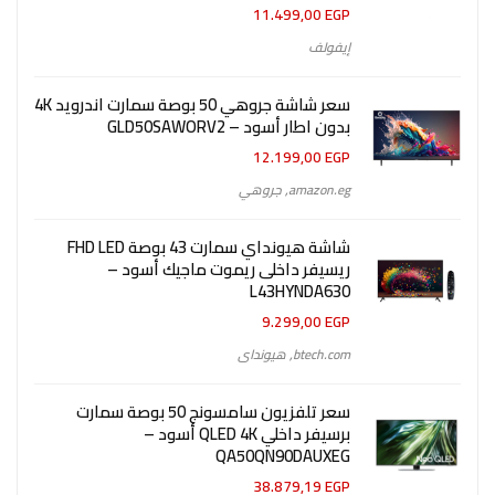
11.499,00
EGP
إيفولف
سعر شاشة جروهي 50 بوصة سمارت اندرويد 4K
بدون اطار أسود – GLD50SAWORV2
12.199,00
EGP
amazon.eg
,
جروهي
شاشة هيونداي سمارت 43 بوصة FHD LED
ريسيفر داخلى ريموت ماجيك أسود –
L43HYNDA630
9.299,00
EGP
btech.com
,
هيونداى
سعر تلفزيون سامسونج 50 بوصة سمارت
برسيفر داخلي QLED 4K أسود –
QA50QN90DAUXEG
38.879,19
EGP