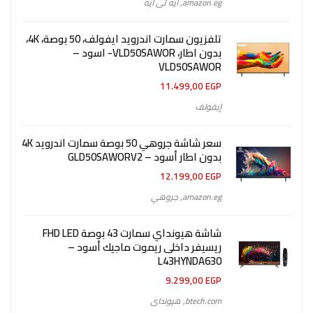
amazon.eg
,
ايه تى ايه
تلفزيون سمارت اندرويد ايفولف، 50 بوصة، 4K،
بدون اطار، VLD50SAWOR- اسود –
VLD50SAWOR
11.499,00
EGP
إيفولف
سعر شاشة جروهي 50 بوصة سمارت اندرويد 4K
بدون اطار أسود – GLD50SAWORV2
12.199,00
EGP
amazon.eg
,
جروهي
شاشة هيونداي سمارت 43 بوصة FHD LED
ريسيفر داخلى ريموت ماجيك أسود –
L43HYNDA630
9.299,00
EGP
btech.com
,
هيونداى