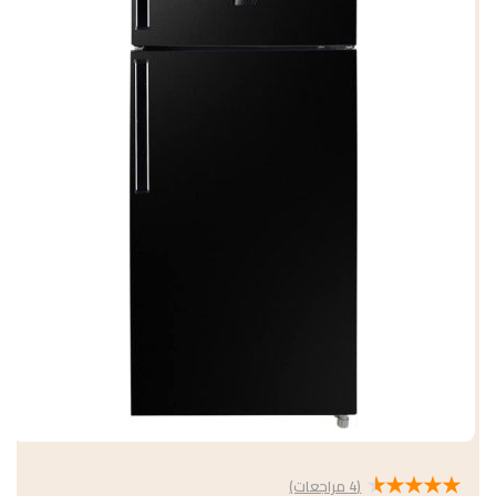
★
★
★
★
★
(
4
مراجعات)