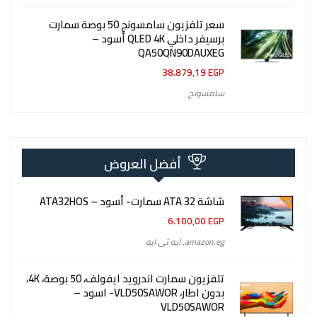
سعر تلفزيون سامسونج 50 بوصة سمارت
برسيفر داخلي QLED 4K أسود –
QA50QN90DAUXEG
38.879,19
EGP
سامسونج
أفضل العروض
شاشة 32 ATA سمارت- أسود – ATA32HOS
6.100,00
EGP
amazon.eg
,
ايه تى ايه
تلفزيون سمارت اندرويد ايفولف، 50 بوصة، 4K،
بدون اطار، VLD50SAWOR- اسود –
VLD50SAWOR