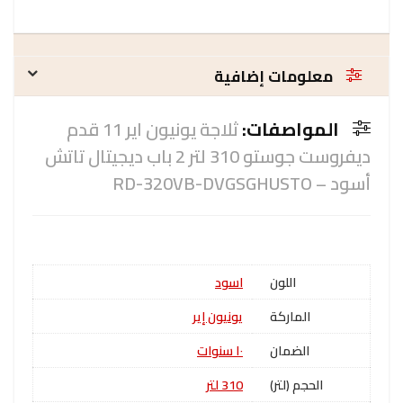
معلومات إضافية
المواصفات:
ثلاجة يونيون اير 11 قدم
ديفروست جوستو 310 لتر 2 باب ديجيتال تاتش
أسود – RD-320VB-DVGSGHUSTO
اللون
اسود
الماركة
يونيون إير
الضمان
١٠ سنوات
الحجم (لتر)
310 لتر