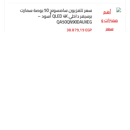
سعر تلفزيون سامسونج 50 بوصة سمارت
برسيفر داخلي QLED 4K أسود –
QA50QN90DAUXEG
38.879,19
EGP
سامسونج