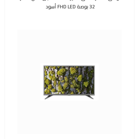
32 بوصة FHD LED أسود