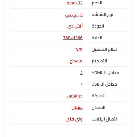
الحجم
32 بوصه
نوع الشاشة
ال اي دي
الجودة
أتش دي
الدقة
1366×768
نظام التشغيل
N/A
التصميم
مسطح
مداخل الـ HDMI
1
مداخل الـ USB
1
الماركة
جرونكس
الضمان
سنتين
اتصال الإنترنت
واي فاي