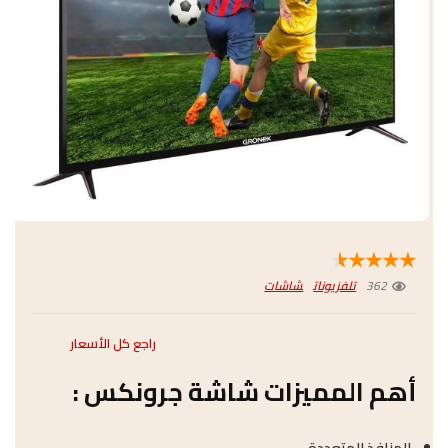
★
★
★
★
★
362
تلفزيونات
شاشات
راجع كل الأسعار
أهم المميزات شاشة جرونكس :
المنافذ المتعددة