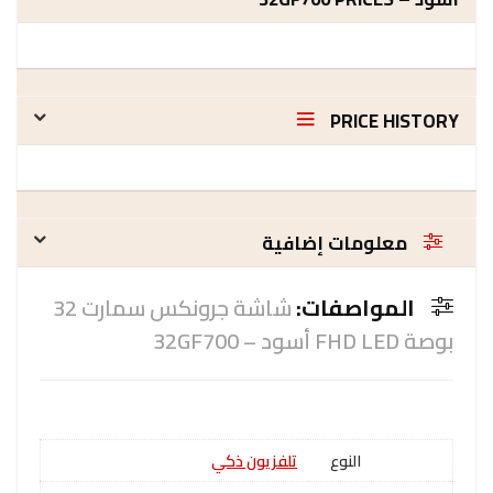
PRICE HISTORY
معلومات إضافية
المواصفات:
شاشة جرونكس سمارت 32
بوصة FHD LED أسود – 32GF700
النوع
تلفزيون ذكي