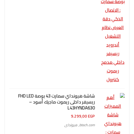
شاشة هيونداي سمارت 43 بوصة FHD LED
ريسيفر داخلى ريموت ماجيك أسود –
L43HYNDA630
9.299,00
EGP
btech.com
,
هيونداى