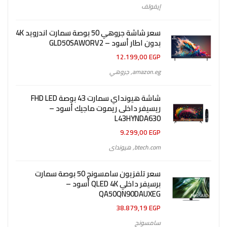
إيفولف
سعر شاشة جروهي 50 بوصة سمارت اندرويد 4K
بدون اطار أسود – GLD50SAWORV2
12.199,00
EGP
amazon.eg
,
جروهي
شاشة هيونداي سمارت 43 بوصة FHD LED
ريسيفر داخلى ريموت ماجيك أسود –
L43HYNDA630
9.299,00
EGP
btech.com
,
هيونداى
سعر تلفزيون سامسونج 50 بوصة سمارت
برسيفر داخلي QLED 4K أسود –
QA50QN90DAUXEG
38.879,19
EGP
سامسونج