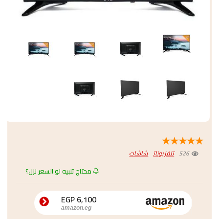
★
★
★
★
★
526
تلفزيونات
شاشات
محتاج تنبيه لو السعر نزل؟
6,100 EGP
amazon.eg