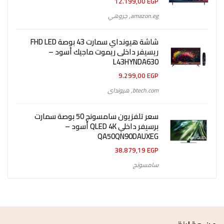
12.199,00
EGP
amazon.eg
,
جروهي
شاشة هيونداي سمارت 43 بوصة FHD LED
ريسيفر داخلى ريموت ماجيك أسود –
L43HYNDA630
9.299,00
EGP
btech.com
,
هيونداى
سعر تلفزيون سامسونج 50 بوصة سمارت
برسيفر داخلي QLED 4K أسود –
QA50QN90DAUXEG
38.879,19
EGP
سامسونج