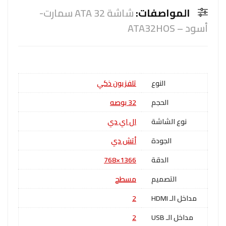
المواصفات:
شاشة 32 ATA سمارت-
أسود – ATA32HOS
النوع
تلفزيون ذكي
الحجم
32 بوصه
نوع الشاشة
ال اي دي
الجودة
أتش دي
الدقة
1366×768
التصميم
مسطح
مداخل الـ HDMI
2
مداخل الـ USB
2