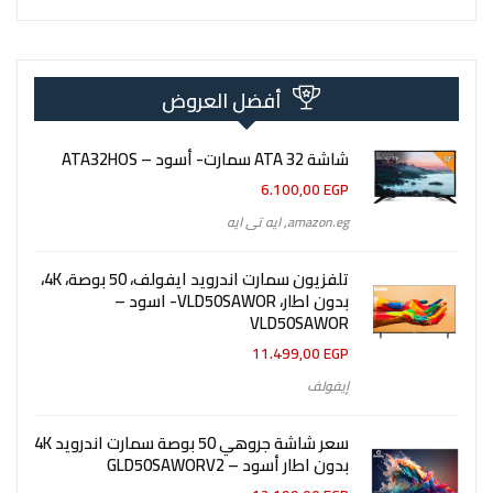
أفضل العروض
شاشة 32 ATA سمارت- أسود – ATA32HOS
6.100,00
EGP
amazon.eg
,
ايه تى ايه
تلفزيون سمارت اندرويد ايفولف، 50 بوصة، 4K،
بدون اطار، VLD50SAWOR- اسود –
VLD50SAWOR
11.499,00
EGP
إيفولف
سعر شاشة جروهي 50 بوصة سمارت اندرويد 4K
بدون اطار أسود – GLD50SAWORV2