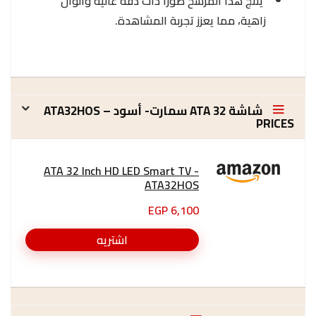
يُنتج هذا المرشح صورًا ذات دقة عالية وألوان
زاهية، مما يعزز تجربة المشاهدة.
شاشة 32 ATA سمارت- أسود – ATA32HOS
PRICES
ATA 32 Inch HD LED Smart TV -
ATA32HOS
6,100 EGP
اشتريه