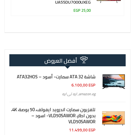
UA55DU7000UXEG
25,00 EGP
أفضل العروض
شاشة 32 ATA سمارت- أسود – ATA32HOS
6.100,00
EGP
amazon.eg
,
ايه تى ايه
تلفزيون سمارت اندرويد ايفولف، 50 بوصة، 4K،
بدون اطار، VLD50SAWOR- اسود –
VLD50SAWOR
11.499,00
EGP