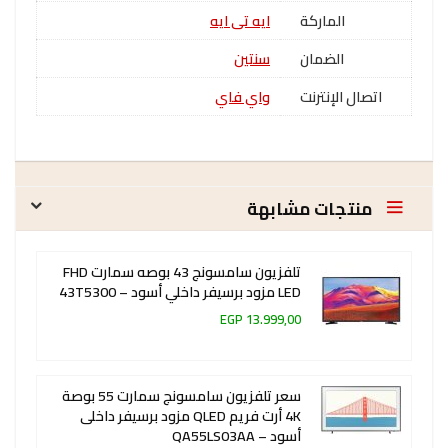
الماركة
ايه تى ايه
الضمان
سنتين
اتصال الإنترنت
واي فاي
منتجات مشابهة
تلفزيون سامسونج 43 بوصه سمارت FHD
LED مزود برسيفر داخلي أسود – 43T5300
13.999,00 EGP
سعر تلفزيون سامسونج سمارت 55 بوصة
4K أرت فريم QLED مزود برسيفر داخلى
أسود – QA55LS03AA