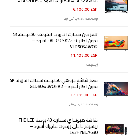
شاشة 32 ATA سمارت- أسود – ATA32HOS
6.100,00
EGP
amazon.eg
,
ايه تى ايه
تلفزيون سمارت اندرويد ايفولف، 50 بوصة، 4K،
بدون اطار، VLD50SAWOR- اسود –
VLD50SAWOR
11.499,00
EGP
إيفولف
سعر شاشة جروهي 50 بوصة سمارت اندرويد 4K
بدون اطار أسود – GLD50SAWORV2
12.199,00
EGP
amazon.eg
,
جروهي
شاشة هيونداي سمارت 43 بوصة FHD LED
ريسيفر داخلى ريموت ماجيك أسود –
L43HYNDA630