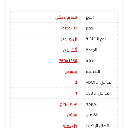
النوع
تلفزيون ذكي
الحجم
32 بوصه
نوع الشاشة
ال اي دي
الجودة
أتش دي
الدقة
1366×768
التصميم
مسطح
مداخل الـ HDMI
2
مداخل الـ USB
1
الماركة
سامسونج
الضمان
سنتين
اتصال الإنترنت
واي فاي