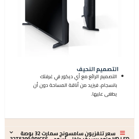
التصميم النحيف
التصميم الرائع مع أي ديكور في غرفتك
بانسجام، فيزيد من أناقة المساحة دون أن
يطغى عليها.
سعر تلفزيون سامسونج سمارت 32 بوصة
HD LED مزود برسيفر داخلى أسود – 32T5300 PRICES