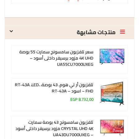
منتجات مشابهة
سعر تلفزيون سامسونج سمارت 55 بوصة
4K UHD مزود برسيفر داخلى أسود –
UA55CU7000UXEG
تلفزيون أر تي هوم، 43 بوصة، RT-43A ،LED،
FHD – اسود – RT-43A
8.732,00 EGP
تلفزيون سامسونج 43 بوصة سمارت
CRYSTAL UHD 4K مزود برسيفر داخلى أسود
– UA43DU7000UXEG