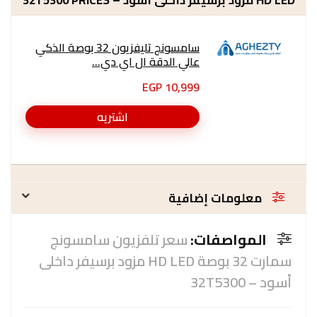
سامسونج تليفزيون 32 بوصة الذكي
عالي الدقة ال اي دي...
10,999 EGP
اشتريه
معلومات إضافية
المواصفات:
سعر تلفزيون سامسونج
سمارت 32 بوصة HD LED مزود برسيفر داخلى
أسود – 32T5300