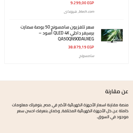
9.299,00
EGP
btech.com
,
هيونداى
سعر تلفزيون سامسونج 50 بوصة سمارت
برسيفر داخلي QLED 4K أسود –
QA50QN90DAUXEG
38.879,19
EGP
سامسونج
عن مقارنة
منصة مقارنة اسعار الأجهزة الكهربائية الأكبر في مصر, بنوفرلك معلومات
كاملة عن كل الأجهزة الكهربائية المختلفة, وكمان بنعرفك احسن سعر
موجود في السوق.