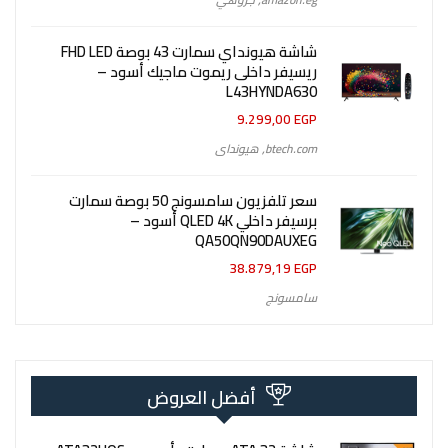
شاشة هيونداي سمارت 43 بوصة FHD LED
ريسيفر داخلى ريموت ماجيك أسود –
L43HYNDA630
9.299,00
EGP
btech.com
,
هيونداى
سعر تلفزيون سامسونج 50 بوصة سمارت
برسيفر داخلي QLED 4K أسود –
QA50QN90DAUXEG
38.879,19
EGP
سامسونج
أفضل العروض