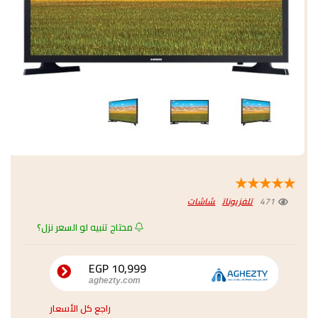
★
★
★
★
★
471
تلفزيونات
شاشات
محتاج تنبيه لو السعر نزل؟
10,999 EGP
aghezty.com
راجع كل الأسعار