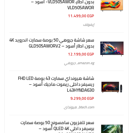
بدون اطار، VLD50SAWOR- اسود –
VLD50SAWOR
11.499,00
EGP
إيفولف
سعر شاشة جروهي 50 بوصة سمارت اندرويد 4K
بدون اطار أسود – GLD50SAWORV2
12.199,00
EGP
amazon.eg
,
جروهي
شاشة هيونداي سمارت 43 بوصة FHD LED
ريسيفر داخلى ريموت ماجيك أسود –
L43HYNDA630
9.299,00
EGP
btech.com
,
هيونداى
سعر تلفزيون سامسونج 50 بوصة سمارت
برسيفر داخلي QLED 4K أسود –