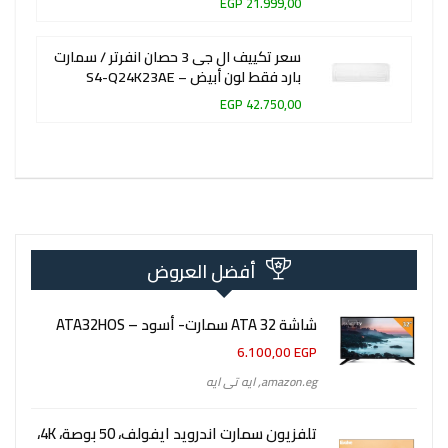
21.999,00 EGP
سعر تكييف ال جى 3 حصان انفرتر / سمارت
بارد فقط لون أبيض – S4-Q24K23AE
42.750,00 EGP
أفضل العروض
شاشة 32 ATA سمارت- أسود – ATA32HOS
6.100,00
EGP
amazon.eg
,
ايه تى ايه
تلفزيون سمارت اندرويد ايفولف، 50 بوصة، 4K،