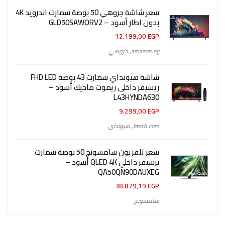
سعر شاشة جروهي 50 بوصة سمارت اندرويد 4K
بدون اطار أسود – GLD50SAWORV2
12.199,00
EGP
amazon.eg
,
جروهي
شاشة هيونداي سمارت 43 بوصة FHD LED
ريسيفر داخلى ريموت ماجيك أسود –
L43HYNDA630
9.299,00
EGP
btech.com
,
هيونداى
سعر تلفزيون سامسونج 50 بوصة سمارت
برسيفر داخلي QLED 4K أسود –
QA50QN90DAUXEG
38.879,19
EGP
سامسونج