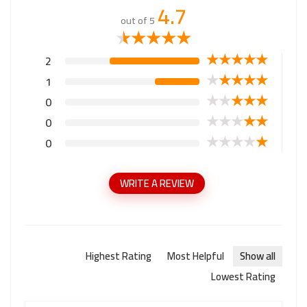
4.7
out of 5
★
★
★
★
★
★
★
★
★
★
2
★
★
★
★
★
1
★
★
★
★
★
0
★
★
★
★
★
0
★
★
★
★
★
0
WRITE A REVIEW
Highest Rating
Most Helpful
Show all
Lowest Rating