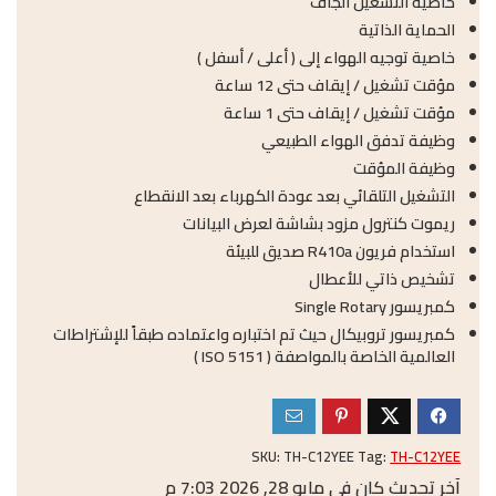
خاصية التشغيل الجاف
الحماية الذاتية
خاصية توجيه الهواء إلى ( أعلى / أسفل )
مؤقت تشغيل / إيقاف حتى 12 ساعة
مؤقت تشغيل / إيقاف حتى 1 ساعة
وظيفة تدفق الهواء الطبيعي
وظيفة المؤقت
التشغيل التلقائي بعد عودة الكهرباء بعد الانقطاع
ريموت كنترول مزود بشاشة لعرض البيانات
استخدام فريون R410a صديق للبيئة
تشخيص ذاتي للأعطال
كمبريسور Single Rotary
كمبريسور تروبيكال حيث تم اختباره واعتماده طبقاً للإشتراطات
العالمية الخاصة بالمواصفة ( ISO 5151 )
SKU:
TH-C12YEE
Tag:
TH-C12YEE
آخر تحديث كان في مايو 28, 2026 7:03 م