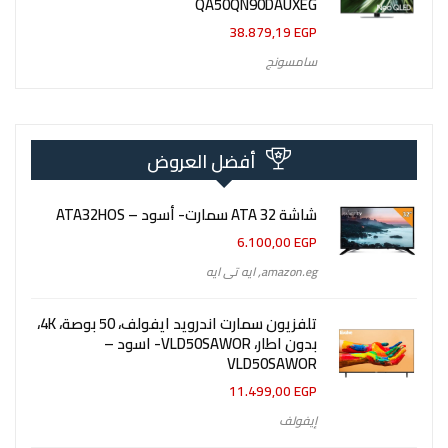
QA50QN90DAUXEG
38.879,19
EGP
سامسونج
أفضل العروض
شاشة 32 ATA سمارت- أسود – ATA32HOS
6.100,00
EGP
amazon.eg
,
ايه تى ايه
تلفزيون سمارت اندرويد ايفولف، 50 بوصة، 4K،
بدون اطار، VLD50SAWOR- اسود –
VLD50SAWOR
11.499,00
EGP
إيفولف