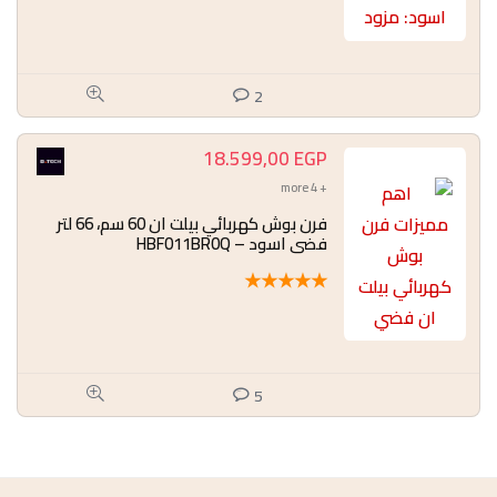
2
18.599,00
EGP
+ 4 more
فرن بوش كهربائي بيلت ان 60 سم، 66 لتر
فضي اسود – HBF011BR0Q
★
★
★
★
★
5