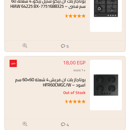
بوتاجاز بلت ان بيكو ستيل بيكو، 4 شعلة، 60
سم فضي – HIAW 64225 BX-7751688325
★
★
★
★
★
5
18,00
EGP
+ 1 more
بوتاجاز بلت ان فريش 4 شعلة 60×60 سم
اسود – HFR60CMGC/W
Out of Stock
★
★
★
★
★
4