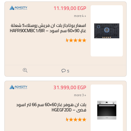
11.199,00
EGP
+ 4 more
اسعار بوتاجاز بلت ان فريش روستك،5 شعلة
غاز، 90×60 سم اسود – HAFR90CMBC1/BR
★
★
★
★
★
5
31.999,00
EGP
+ 3 more
بلت ان هوفر غاز 60×60 سم 66 لتر اسود
فضي – HGEGF2DD
★
★
★
★
★