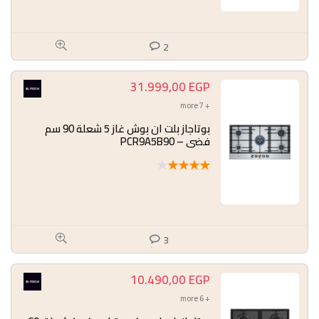
2
31.999,00
EGP
+ 7 more
بوتاجاز بلت ان بوش غاز 5 شعلة 90 سم
فضي – PCR9A5B90
★
★
★
★
★
3
10.490,00
EGP
+ 6 more