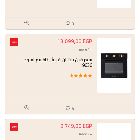
3
13.099,00
EGP
+ 1 more
سعر فرن بلت ان فريش 60سم اسود –
9636
★
★
★
★
★
4
9.749,00
EGP
+ 2 more