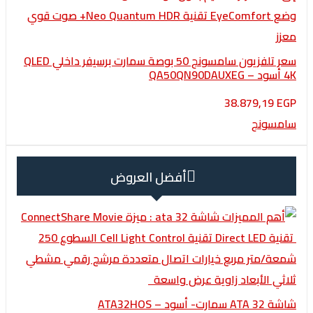
سعر تلفزيون سامسونج 50 بوصة سمارت برسيفر داخلي QLED
38.879,1
ونج
أفضل العروض
– ATA32HOS