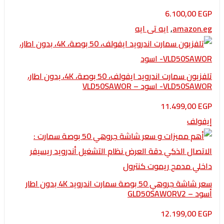
6.100,0
amazo
,
ايه تى ايه
تلفزيون سمارت اندرويد ايفولف، 50 بوصة، 4K، بدون اطار،
- اسود – VLD50SAWOR
11.499,0
لف
سعر شاشة جروهي 50 بوصة سمارت اندرويد 4K بدون اطار
GLD50SA
12.199,0