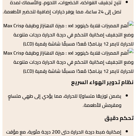
تيح تجفيف الفواكه، الخضروات، اللحوم، والأسماك لمدة
 24 ساعة، مما يوفر خيارات إضافية لتحضير الأطعمة.
دوير الهواء السريع
من توزيعًا متساويًا للحرارة، مما يؤدي إلى طهي متساوٍ
مقرمش للأطعمة.
دقيق
إمكانية ضبط درجة الحرارة حتى 200 درجة مئوية، مع مؤقت