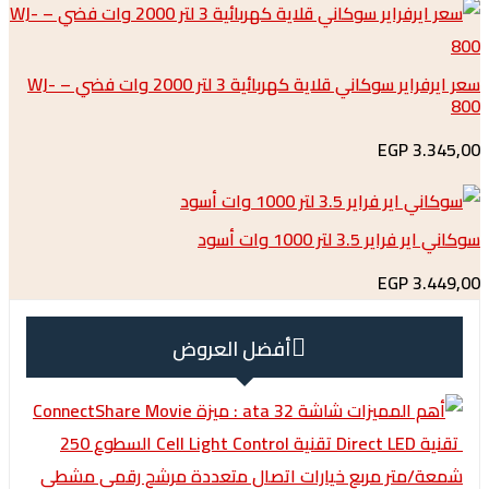
سعر ايرفراير سوكاني قلاية كهربائية 3 لتر 2000 وات فضي – WJ-
3.
3.5 لتر 1000 وات أسود
3.
أفضل العروض