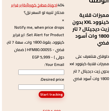
صف
404
اجهزة مطبخ كهربائية
اير فراير
محتاج تنبيه لو السعر نزل؟
ت قلاية
×
كينوود XXL بدون
Notify me, when price drops
زيت ديجيتال 7 لتر
Set Alert for Product: اير فراير
180 وات أسود
كينوود، بقوة 1800 وات، سعة 7 لتر،
فضي - HFM80.000SS ( ضمان
 هنتعرف على
دولى ) - 5,999 EGP
مميزات قلاية كينوود xxl
Your Email:
بدون زيت ديجيتال 7 لتر
Desired price: