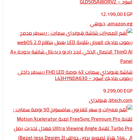
GLD50SA
12.199,0
amazo
,
جروهي
شاشة هيونداي سمارت 43 بوصة FHD LED ريسيفر داخلى
اجيك أسود – L43HYNDA630
9.299,0
btech
,
هيونداى