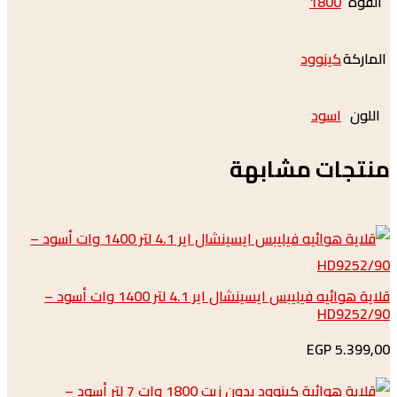
1800
كينوود
اسود
ات مشابهة
قلاية هوائيه فيليبس ايسينشال اير 4.1 لتر 1400 وات أسود –
HD9
5.