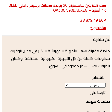
سعر تلفزيون سامسونج 50 بوصة سمارت برسيفر داخلي QLED
38.879,1
ونج
نة
ارنة اسعار الأجهزة الكهربائية الأكبر في مصر, بنوفرلك
 كاملة عن كل الأجهزة الكهربائية المختلفة, وكمان
 احسن سعر موجود في السوق.
سام
ا على:
 مهمة