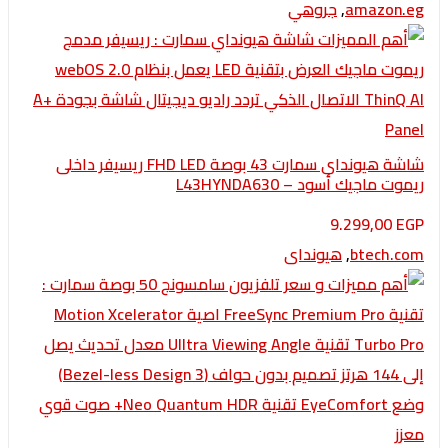
amazo
,
جروهي
شاشة هيونداي سمارت 43 بوصة FHD LED ريسيفر داخلى
اجيك أسود – L43HYNDA630
9.299,0
btech
,
هيونداى