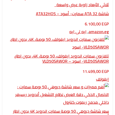
– ATA32HOS
6.100,0
amazo
,
ايه تى ايه
تلفزيون سمارت اندرويد ايفولف، 50 بوصة، 4K، بدون اطار،
- اسود – VLD50SAWOR
11.499,0
لف
سعر شاشة جروهي 50 بوصة سمارت اندرويد 4K بدون اطار