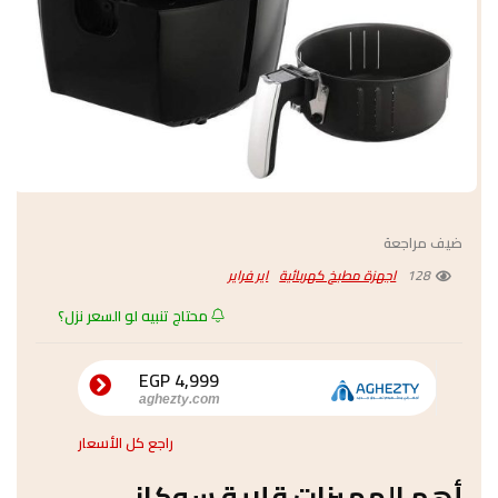
ضيف مراجعة
128
اجهزة مطبخ كهربائية
اير فراير
محتاج تنبيه لو السعر نزل؟
4,999 EGP
aghezty.com
راجع كل الأسعار
أهم المميزات قلاية سوكاني