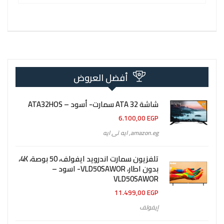
أفضل العروض
شاشة 32 ATA سمارت- أسود – ATA32HOS
6.100,00
EGP
amazon.eg
,
ايه تى ايه
تلفزيون سمارت اندرويد ايفولف، 50 بوصة، 4K،
بدون اطار، VLD50SAWOR- اسود –
VLD50SAWOR
11.499,00
EGP
إيفولف