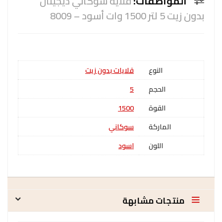
المواصفات:
قلاية سوكاني ديجيتال
بدون زيت 5 لتر 1500 وات أسود – 8009
النوع
قلايات بدون زيت
الحجم
5
القوة
1500
الماركة
سوكاني
اللون
اسود
منتجات مشابهة