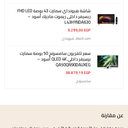
شاشة هيونداي سمارت 43 بوصة FHD LED
ريسيفر داخلى ريموت ماجيك أسود –
L43HYNDA630
9.299,00
EGP
btech.com
,
هيونداى
سعر تلفزيون سامسونج 50 بوصة سمارت
برسيفر داخلي QLED 4K أسود –
QA50QN90DAUXEG
38.879,19
EGP
سامسونج
عن مقارنة