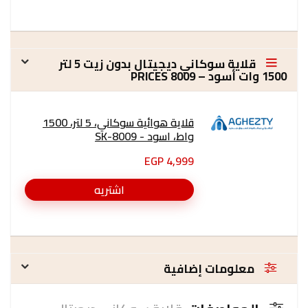
قلاية سوكاني ديجيتال بدون زيت 5 لتر
1500 وات أسود – 8009 PRICES
قلاية هوائية سوكاني، 5 لتر، 1500
واط، اسود - SK-8009
4,999 EGP
اشتريه
معلومات إضافية