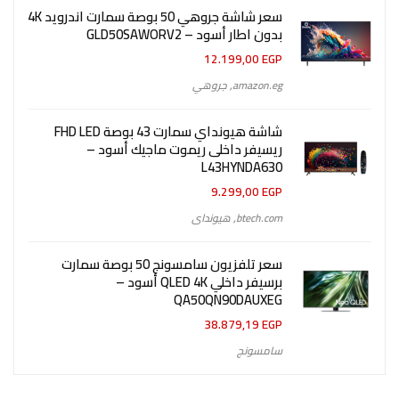
سعر شاشة جروهي 50 بوصة سمارت اندرويد 4K
بدون اطار أسود – GLD50SAWORV2
12.199,00
EGP
amazon.eg
,
جروهي
شاشة هيونداي سمارت 43 بوصة FHD LED
ريسيفر داخلى ريموت ماجيك أسود –
L43HYNDA630
9.299,00
EGP
btech.com
,
هيونداى
سعر تلفزيون سامسونج 50 بوصة سمارت
برسيفر داخلي QLED 4K أسود –
QA50QN90DAUXEG
38.879,19
EGP
سامسونج